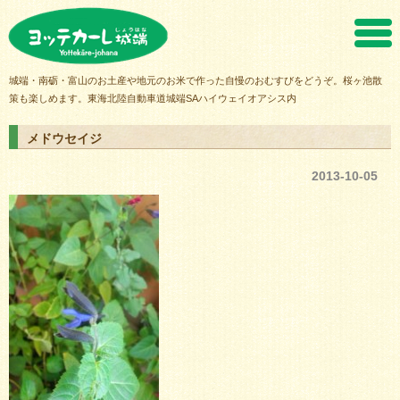
ヨッテカーレ城端
城端・南砺・富山のお土産や地元のお米で作った自慢のおむすびをどうぞ。桜ヶ池散
策も楽しめます。東海北陸自動車道城端SAハイウェイオアシス内
メドウセイジ
2013-10-05