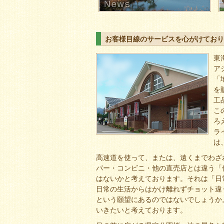
お客様目線のサービスを心がけており
東
ア
「
を
工
こ
ろ
ラ
は
高速道を使って、または、遠くまでわざ
パー・コンビニ・他の直売店とは違う「
はないかと考えております。それは「日
日常の生活からはかけ離れずチョット違
という願望にあるのではないでしょうか
いきたいと考えております。