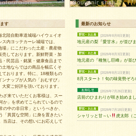
ます
最新のお知らせ
海北陸自動車道城端ハイウェイオ
[2026年8月8日更新]
シス内ヨッテカーレ城端では、
地元産の梨『愛甘水』が並び
地場」にこだわった土産・農産物
販売しております。新鮮野菜・加
[2026年8月3日更新]
地元産の『種無し巨峰』が並
品・民芸品・銘菓・健康食品まで
の土地ならではの商品を幅広くそ
[2026年8月1日更新]
えております。特に、18種類もの
8月スタート！旬の味覚勢ぞろ
インナップが人気の「おむすび」
、大変ご好評を頂いております。
[2026年7月26日更新]
わざ来ていただくお客様は、スー
店前のひまわりが咲き始めま
何か」を求めてこられているので
常の中の非日常」というべきか、
[2026年7月18日更新]
う「異質な空間」に身を置きたい
シャリッと甘～い
虎太郎（
。当店は、その想いにお応えして