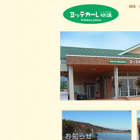
城端・
ヨッテカーレ城端