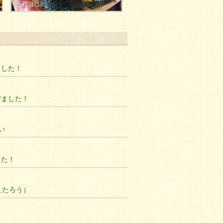
ました！
びました！
い
した！
こたろう）