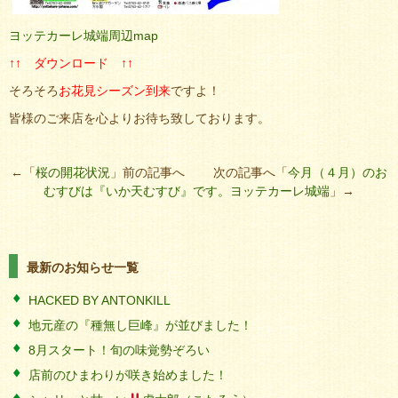
ヨッテカーレ城端周辺map
↑↑ ダウンロード ↑↑
そろそろ
お花見シーズン到来
ですよ！
皆様のご来店を心よりお待ち致しております。
←「
桜の開花状況
」前の記事へ 次の記事へ「
今月（４月）のお
むすびは『いか天むすび』です。ヨッテカーレ城端
」→
最新のお知らせ一覧
HACKED BY ANTONKILL
地元産の『種無し巨峰』が並びました！
8月スタート！旬の味覚勢ぞろい
店前のひまわりが咲き始めました！