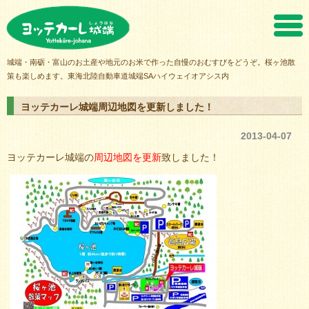
ヨッテカーレ城端
城端・南砺・富山のお土産や地元のお米で作った自慢のおむすびをどうぞ。桜ヶ池散
策も楽しめます。東海北陸自動車道城端SAハイウェイオアシス内
ヨッテカーレ城端周辺地図を更新しました！
2013-04-07
ヨッテカーレ城端の
周辺地図を更新
致しました！