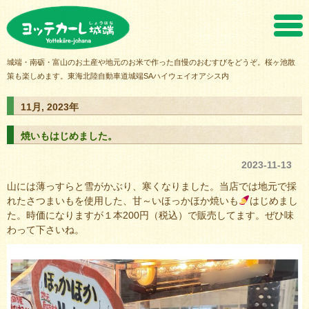
ヨッテカーレ城端
城端・南砺・富山のお土産や地元のお米で作った自慢のおむすびをどうぞ。桜ヶ池散
策も楽しめます。東海北陸自動車道城端SAハイウェイオアシス内
11月, 2023年
焼いもはじめました。
2023-11-13
山には薄っすらと雪がかぶり、寒くなりました。当店では地元で採
れたさつまいもを使用した、甘～いほっかほか焼いも
はじめまし
た。時価になりますが１本200円（税込）で販売してます。ぜひ味
わって下さいね。