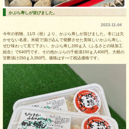
かぶら寿しが並びました。
2023-11-04
今年の初物、11/3（祝）より、かぶら寿しが並びました。冬には欠
かせない名産。米糀で漬け込んで発酵させた美味しいかぶら寿し。
ぜひ味わって見て下さい。かぶら寿し200ｇ入（ふるさとの味加工
組合）で640円です。その他かぶらの千枚漬150ｇ入400円、大根の
甘酢漬け250ｇ入350円。価格はすべて税込価格です。