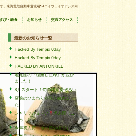
す。東海北陸自動車道城端SAハイウェイオアシス内
すび・軽食
お知らせ
交通アクセス
最新のお知らせ一覧
Hacked By Tempix 0day
Hacked By Tempix 0day
HACKED BY ANTONKILL
地元産の『種無し巨峰』が並び
ました！
8月スタート！旬の味覚勢ぞろい
店前のひまわりが咲き始めまし
た！
シャリッと甘～い
虎太郎（こ
たろう）
今年初入荷！地元産の桃です。