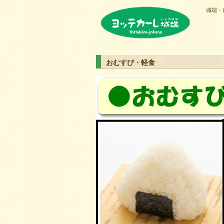
城端・
ヨッテカーレ城端
おむすび・軽食