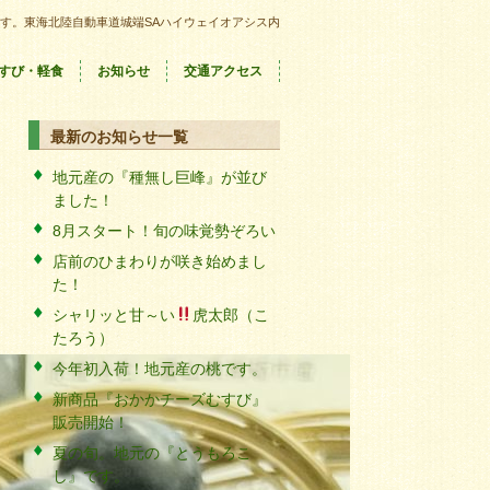
す。東海北陸自動車道城端SAハイウェイオアシス内
すび・軽食
お知らせ
交通アクセス
最新のお知らせ一覧
地元産の『種無し巨峰』が並び
ました！
8月スタート！旬の味覚勢ぞろい
店前のひまわりが咲き始めまし
た！
シャリッと甘～い
虎太郎（こ
たろう）
今年初入荷！地元産の桃です。
新商品『おかかチーズむすび』
販売開始！
夏の旬。地元の『とうもろこ
し』です。