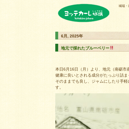
城端・
ヨッテカーレ城端
6月, 2025年
地元で採れたブルーベリー
本日6月16日（月）より、地元（南砺
健康に良いとされる成分がたっぷり詰ま
そのままでも良し、ジャムにしたり手軽
す。