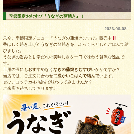
季節限定おむすび『うなぎの蒲焼き』！
2026-06-08
只今、季節限定メニュー『うなぎの蒲焼きむすび』販売中
香ばしく焼き上げたうなぎの蒲焼きを、ふっくらとしたごはんで結
びました。
うなぎの旨みと甘辛だれの美味しさを一口で味わう贅沢な逸品で
す。
土用の丑にもおすすめな
うなぎの蒲焼きむすび
いかがですか？
当店では、ご注文に合わせて
温かいごはんで結んで
います。
ぜひ、ヨッテカ-レ城端で味わってみませんか？
ご来店お待ちしております。