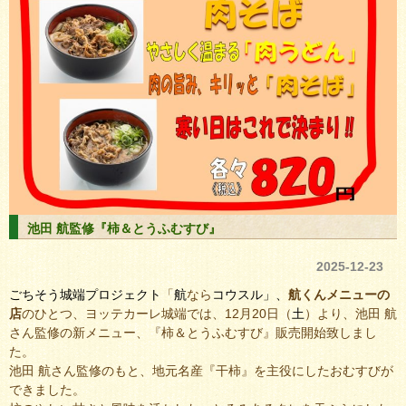
池田 航監修『柿＆とうふむすび』
2025-12-23
ごちそう城端プロジェクト
「
航
なら
コ
ウ
ス
ル
」、
航くんメニューの
店
のひとつ、ヨッテカーレ城端では、12月20日（
土
）より、池田 航
さん監修の新メニュー、『柿＆とうふむすび』販売開始致しまし
た。
池田 航さん監修のもと、地元名産『干柿』を主役にしたおむすびが
できました。