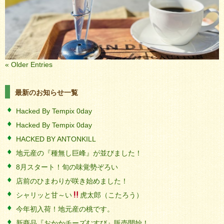
« Older Entries
最新のお知らせ一覧
Hacked By Tempix 0day
Hacked By Tempix 0day
HACKED BY ANTONKILL
地元産の『種無し巨峰』が並びました！
8月スタート！旬の味覚勢ぞろい
店前のひまわりが咲き始めました！
シャリッと甘～い
虎太郎（こたろう）
今年初入荷！地元産の桃です。
新商品『おかかチーズむすび』販売開始！