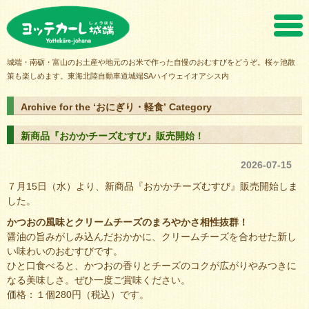
ヨッテカーレ城端
城端・南砺・富山のお土産や地元のお米で作った自慢のおむすびをどうぞ。桜ヶ池散
策も楽しめます。東海北陸自動車道城端SAハイウェイオアシス内
Archive for the ‘おにぎり・軽食’ Category
新商品『おかかチーズむすび』販売開始！
2026-07-15
７月15日（水）より、新商品『おかかチーズむすび』販売開始しま
した。
かつおの風味とクリームチーズのまろやかさ相性抜群！
醤油の旨みがしみ込んだおかかに、クリームチーズを合わせた新し
い味わいのおむすびです。
ひと口食べると、かつおの香りとチーズのコクが広がりやみつきに
なる美味しさ。ぜひ一度ご賞味ください。
価格：１個280円（税込）です。