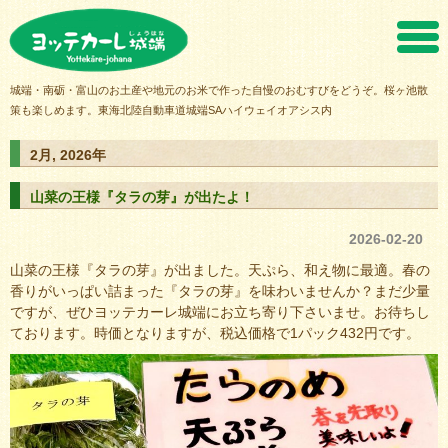
ヨッテカーレ城端
城端・南砺・富山のお土産や地元のお米で作った自慢のおむすびをどうぞ。桜ヶ池散
策も楽しめます。東海北陸自動車道城端SAハイウェイオアシス内
2月, 2026年
山菜の王様『タラの芽』が出たよ！
2026-02-20
山菜の王様『タラの芽』が出ました。天ぷら、和え物に最適。春の
香りがいっぱい詰まった『タラの芽』を味わいませんか？まだ少量
ですが、ぜひヨッテカーレ城端にお立ち寄り下さいませ。お待ちし
ております。時価となりますが、税込価格で1パック432円です。