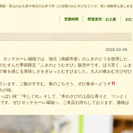
南砺・富山のお土産や地元のお米で作った自慢のおむすびをどうぞ。桜ヶ池散策も楽しめま
営業時間
野菜直売・お土産
おむ
2026-02-06
。ヨッテカーレ城端では、地元（南砺市産）のふきのとうを使用した、
でむすんだ季節限定『ふきのとうむすび』販売中です。ほろ苦く、ふき
で春を感じる美味しさをぎゅっとむすびました。大人の春おむすびぜひ
ています。ご飯がすすむ、春のごちそう。ぜひ食卓へどうぞ
人の味、
っぱい味”『牛しぐれ』そして、”本わさびの上品な香りと、ツンとく
中です。ぜひヨッテカーレ城端へ。ご来店お待ちしております。価格は