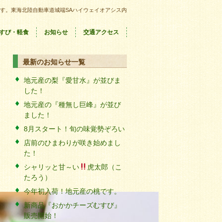
す。東海北陸自動車道城端SAハイウェイオアシス内
すび・軽食
お知らせ
交通アクセス
最新のお知らせ一覧
地元産の梨『愛甘水』が並びま
した！
地元産の『種無し巨峰』が並び
ました！
8月スタート！旬の味覚勢ぞろい
店前のひまわりが咲き始めまし
た！
シャリッと甘～い
虎太郎（こ
たろう）
今年初入荷！地元産の桃です。
新商品『おかかチーズむすび』
販売開始！