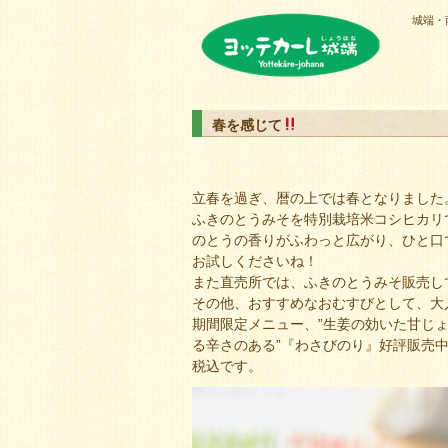
城端・
ヨッテカーレ城端
春を感じて
立春を過ぎ、暦の上では春となりました
ふきのとうみそを特別栽培米コシヒカリ
のとうの香りがふわっと広がり、ひと口
お試しくださいね！
また直売所では、ふきのとうみそ販売し
その他、おすすめなおむすびとして、大
期間限定メニュー、”生姜の効いた甘じょ
る辛さのある”『わさびのり』好評販売
税込です。