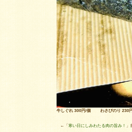
牛しぐれ 300円/個
わさびのり 230
←「
寒い日にしみわたる肉の旨み！
」