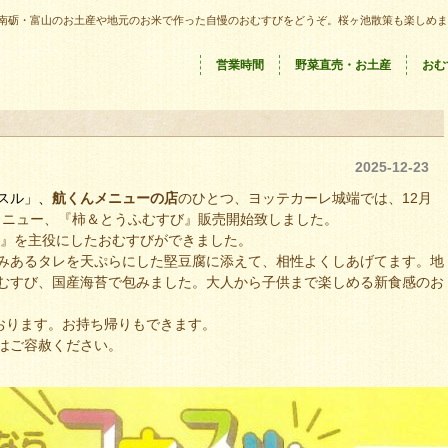
南砺・富山のお土産や地元のお米で作った自慢のおむすびをどうぞ。桜ヶ池散策も楽しめま
営業時間
野菜直売・お土産
おむ
2025-12-23
ス
ル
」、
航くんメニューの店
のひとつ、ヨッテカーレ城端では、12月
メニュー、『柿＆とうふむすび』販売開始致しました。
柿』を主役にしたおむすびができました。
みあるタレを天ぷらにした堅豆腐に添えて、相性よくしあげてます。地
むすび、国産海苔で包みました。大人から子供まで楽しめる新食感のお
おります。お持ち帰りもできます。
はご容赦ください。