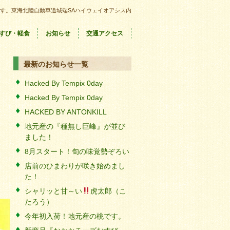
す。東海北陸自動車道城端SAハイウェイオアシス内
すび・軽食
お知らせ
交通アクセス
最新のお知らせ一覧
Hacked By Tempix 0day
Hacked By Tempix 0day
HACKED BY ANTONKILL
地元産の『種無し巨峰』が並び
ました！
8月スタート！旬の味覚勢ぞろい
店前のひまわりが咲き始めまし
た！
シャリッと甘～い
虎太郎（こ
たろう）
今年初入荷！地元産の桃です。