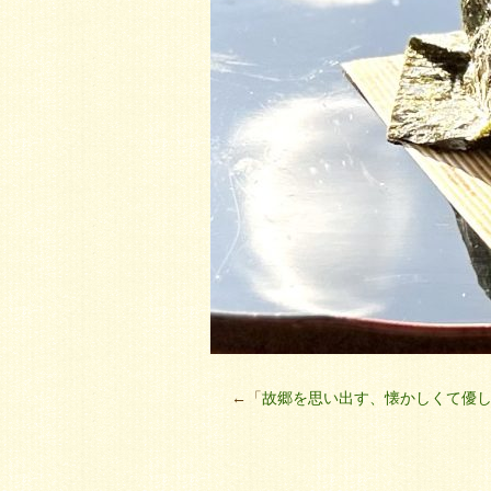
←「
故郷を思い出す、懐かしくて優