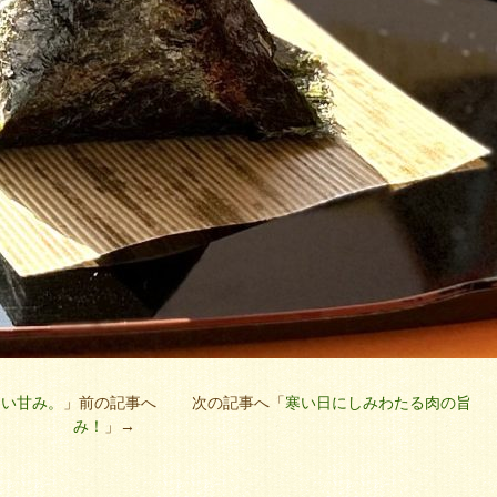
しい甘み。
」前の記事へ 次の記事へ「
寒い日にしみわたる肉の旨
み！
」→