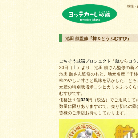
城端・
ヨッテカーレ城端
池田 航監修『柿＆とうふむすび』
ごちそう城端プロジェクト
「
航
なら
コ
ウ
20日（
土
）より、池田 航さん監修の新
池田 航さん監修のもと、地元名産『干
柿のやしい甘さと風味を活かした、とろ
元産の特別栽培米コシヒカリをふっくら
むすびです。
価格は１個
320
円（税込）でご用意して
数量に限りありますので、売り切れの際
皆様のご来店お待ちしております。