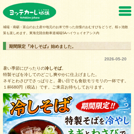
ヨッテカーレ城端
城端・南砺・富山のお土産や地元のお米で作った自慢のおむすびをどうぞ。桜ヶ池散
策も楽しめます。東海北陸自動車道城端SAハイウェイオアシス内
期間限定『冷しそば』始めました。
2026-05-20
暑い季節にぴったりの
冷しそば
。
特製そばを冷してのどごし爽やかに仕上げました。
ネギとわさびでさっぱりと。暑い日でも食欲モリモリの一杯です。
１杯680円（税込）です。ご来店お待ちしております。