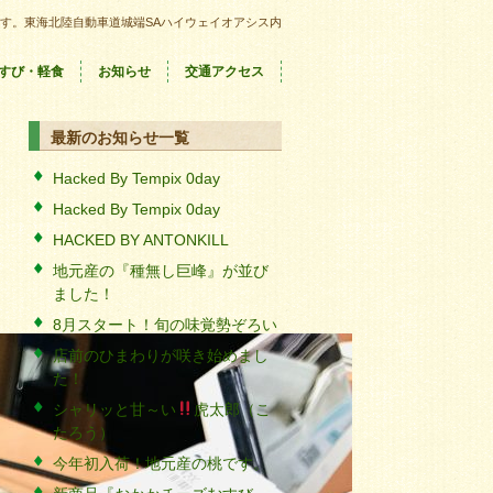
す。東海北陸自動車道城端SAハイウェイオアシス内
すび・軽食
お知らせ
交通アクセス
最新のお知らせ一覧
Hacked By Tempix 0day
Hacked By Tempix 0day
HACKED BY ANTONKILL
地元産の『種無し巨峰』が並び
ました！
8月スタート！旬の味覚勢ぞろい
店前のひまわりが咲き始めまし
た！
シャリッと甘～い
虎太郎（こ
たろう）
今年初入荷！地元産の桃です。