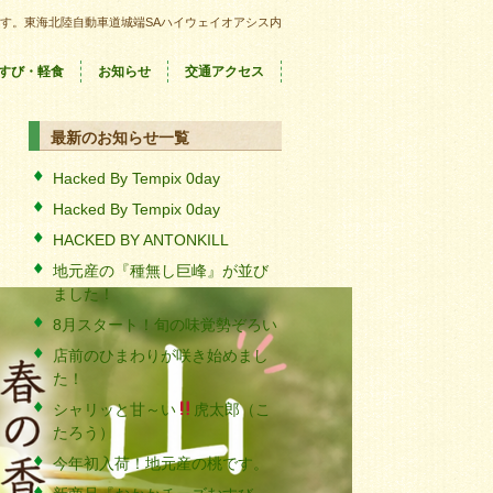
す。東海北陸自動車道城端SAハイウェイオアシス内
すび・軽食
お知らせ
交通アクセス
最新のお知らせ一覧
Hacked By Tempix 0day
Hacked By Tempix 0day
HACKED BY ANTONKILL
地元産の『種無し巨峰』が並び
ました！
8月スタート！旬の味覚勢ぞろい
店前のひまわりが咲き始めまし
た！
シャリッと甘～い
虎太郎（こ
たろう）
今年初入荷！地元産の桃です。