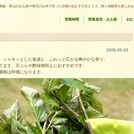
南砺・富山のお土産や地元のお米で作った自慢のおむすびをどうぞ。桜ヶ池散策も楽しめま
営業時間
野菜直売・お土産
おむ
2026-05-03
。シャキッとした食感と、ふわっと広がる爽やかな香り。
てます。天ぷらや酢味噌和えにおすすめです。
価格は時価になります。