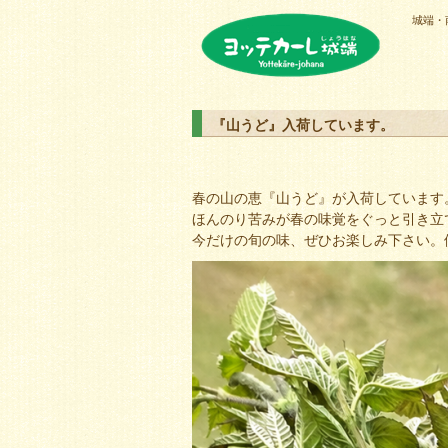
城端・
ヨッテカーレ城端
『山うど』入荷しています。
春の山の恵『山うど』が入荷しています
ほんのり苦みが春の味覚をぐっと引き立
今だけの旬の味、ぜひお楽しみ下さい。