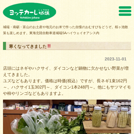
ヨッテカーレ城端
城端・南砺・富山のお土産や地元のお米で作った自慢のおむすびをどうぞ。桜ヶ池散
策も楽しめます。東海北陸自動車道城端SAハイウェイオアシス内
寒くなってきました
2023-11-01
店頭にはネギやハクサイ、ダイコンなど鍋物に欠かせない野菜が増
えてきました。
ユズなどもあります。価格は時価(税込）ですが、長ネギ1束162円
～、ハクサイ1玉302円～、ダイコン1本248円～。他にもサツマイモ
や柿やリンゴなどもありますよ。