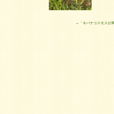
←「
キバナコスモスが