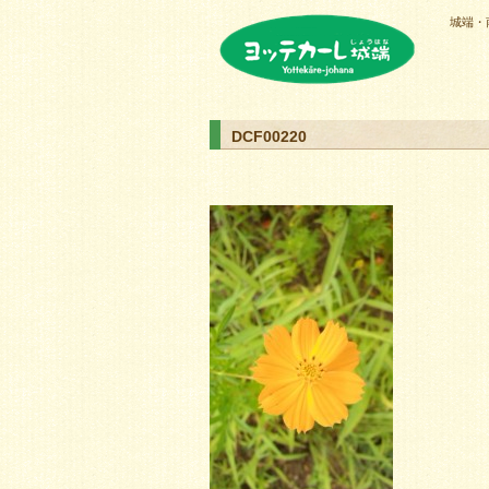
城端・
ヨッテカーレ城端
DCF00220