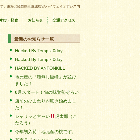
す。東海北陸自動車道城端SAハイウェイオアシス内
すび・軽食
お知らせ
交通アクセス
最新のお知らせ一覧
Hacked By Tempix 0day
Hacked By Tempix 0day
HACKED BY ANTONKILL
地元産の『種無し巨峰』が並び
ました！
8月スタート！旬の味覚勢ぞろい
店前のひまわりが咲き始めまし
た！
シャリッと甘～い
虎太郎（こ
たろう）
今年初入荷！地元産の桃です。