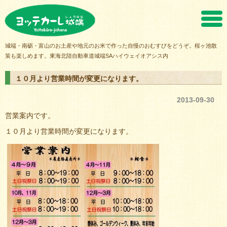
ヨッテカーレ城端
城端・南砺・富山のお土産や地元のお米で作った自慢のおむすびをどうぞ。桜ヶ池散
策も楽しめます。東海北陸自動車道城端SAハイウェイオアシス内
１０月より営業時間が変更になります。
2013-09-30
営業案内です。
１０月より営業時間が変更になります。