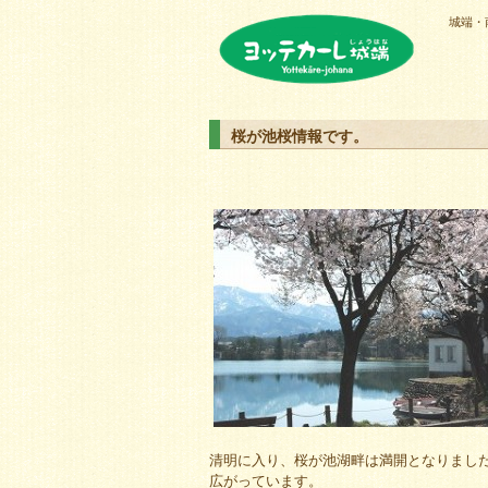
城端・
ヨッテカーレ城端
桜が池桜情報です。
清明に入り、桜が池湖畔は満開となりまし
広がっています。