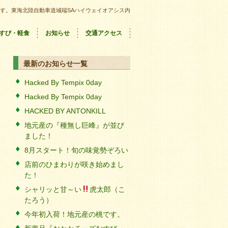
す。東海北陸自動車道城端SAハイウェイオアシス内
すび・軽食
お知らせ
交通アクセス
最新のお知らせ一覧
Hacked By Tempix 0day
Hacked By Tempix 0day
HACKED BY ANTONKILL
地元産の『種無し巨峰』が並び
ました！
8月スタート！旬の味覚勢ぞろい
店前のひまわりが咲き始めまし
た！
シャリッと甘～い
虎太郎（こ
たろう）
今年初入荷！地元産の桃です。