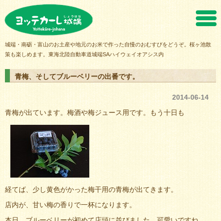
ヨッテカーレ城端
城端・南砺・富山のお土産や地元のお米で作った自慢のおむすびをどうぞ。桜ヶ池散
策も楽しめます。東海北陸自動車道城端SAハイウェイオアシス内
青梅、そしてブルーベリーの出番です。
2014-06-14
青梅が出ています。梅酒や梅ジュース用です。もう十日も
経てば、少し黄色がかった梅干用の青梅が出てきます。
店内が、甘い梅の香りで一杯になります。
本日、ブルーベリーが初めて店頭に並びました。可愛いですね。