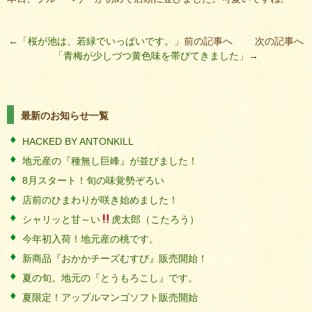
←「
桜が池は、若緑でいっぱいです。
」前の記事へ 次の記事へ
「
青梅が少しづつ黄色味を帯びてきました
」→
最新のお知らせ一覧
HACKED BY ANTONKILL
地元産の『種無し巨峰』が並びました！
8月スタート！旬の味覚勢ぞろい
店前のひまわりが咲き始めました！
シャリッと甘～い
虎太郎（こたろう）
今年初入荷！地元産の桃です。
新商品『おかかチーズむすび』販売開始！
夏の旬。地元の『とうもろこし』です。
夏限定！アップルマンゴソフト販売開始