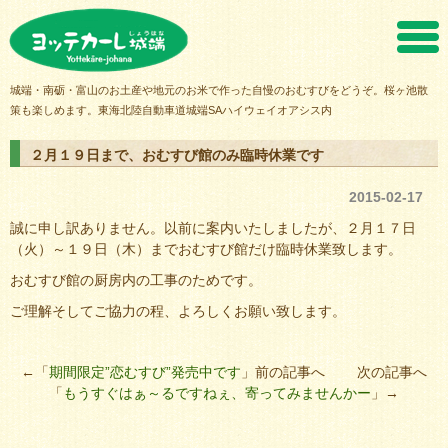
ヨッテカーレ城端
城端・南砺・富山のお土産や地元のお米で作った自慢のおむすびをどうぞ。桜ヶ池散
策も楽しめます。東海北陸自動車道城端SAハイウェイオアシス内
２月１９日まで、おむすび館のみ臨時休業です
2015-02-17
誠に申し訳ありません。以前に案内いたしましたが、２月１７日
（火）～１９日（木）までおむすび館だけ臨時休業致します。
おむすび館の厨房内の工事のためです。
ご理解そしてご協力の程、よろしくお願い致します。
←「
期間限定”恋むすび”発売中です
」前の記事へ 次の記事へ
「
もうすぐはぁ～るですねぇ、寄ってみませんかー
」→