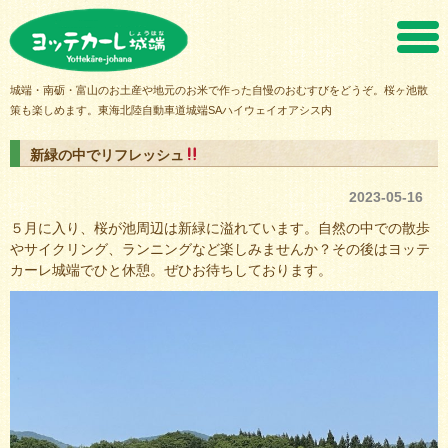
ヨッテカーレ城端
城端・南砺・富山のお土産や地元のお米で作った自慢のおむすびをどうぞ。桜ヶ池散
策も楽しめます。東海北陸自動車道城端SAハイウェイオアシス内
新緑の中でリフレッシュ
2023-05-16
５月に入り、桜が池周辺は新緑に溢れています。自然の中での散歩
やサイクリング、ランニングなど楽しみませんか？その後はヨッテ
カーレ城端でひと休憩。ぜひお待ちしております。