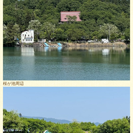
桜が池周辺