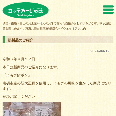
ヨッテカーレ城端
城端・南砺・富山のお土産や地元のお米で作った自慢のおむすびをどうぞ。桜ヶ池散
策も楽しめます。東海北陸自動車道城端SAハイウェイオアシス内
新製品のご紹介
2024-04-12
令和６年４月１２日
本日は新商品のご紹介になります。
『よもぎ餅ポン』
南砺市産の新大正糯を使用し、よもぎの風味を生かした商品になり
ます。
ぜひお試しください。