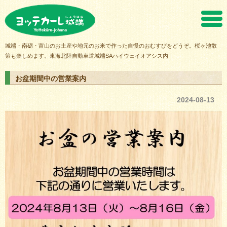
ヨッテカーレ城端
城端・南砺・富山のお土産や地元のお米で作った自慢のおむすびをどうぞ。桜ヶ池散
策も楽しめます。東海北陸自動車道城端SAハイウェイオアシス内
お盆期間中の営業案内
2024-08-13