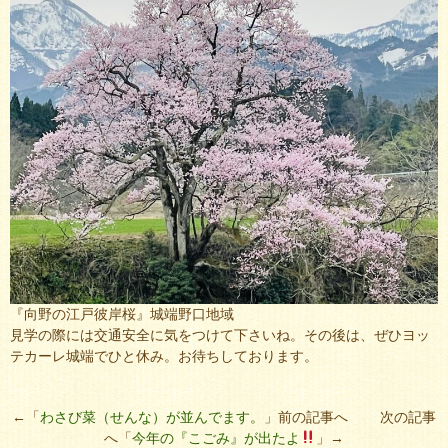
『向野の江戸彼岸桜』城端野口地域
見学の際には交通安全に気をつけて下さいね。その後は、ぜひヨッ
テカーレ城端でひと休み。お待ちしております。
←「
わさび菜（せんな）が並んでます。
」前の記事へ 次の記事
へ「
今年の『こごみ』が出たよ
」→