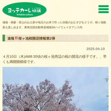
ヨッテカーレ城端
城端・南砺・富山のお土産や地元のお米で作った自慢のおむすびをどうぞ。桜ヶ池散
策も楽しめます。東海北陸自動車道城端SAハイウェイオアシス内
速報
桜ヶ池桜開花情報第2弾
2025-04-10
４月10日（木)AM8:30頃の桜ヶ池周辺の桜の開花の様子です。、早
くも満開開模様です。