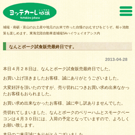
ヨッテカーレ城端
城端・南砺・富山のお土産や地元のお米で作った自慢のおむすびをどうぞ。桜ヶ池散
策も楽しめます。東海北陸自動車道城端SAハイウェイオアシス内
なんとポーク試食販売最終日です。
2013-04-28
本日４月２８日は、なんとポーク試食販売最終日でした。
お買い上げ頂きましたお客様、誠にありがとうございました。
大変好評を頂いたのですが、売り切れにつきお買い求め出来なかっ
たお客様もおられました。
お買い求め出来なかったお客様、誠に申し訳ありませんでした。
売切れてしまいました、なんとポークのベリーハムとスモークベー
コンは４月３０日には、入荷の予定となっていますので、よろしく
お願い致します。
本日のご来店誠にありがとうございました。