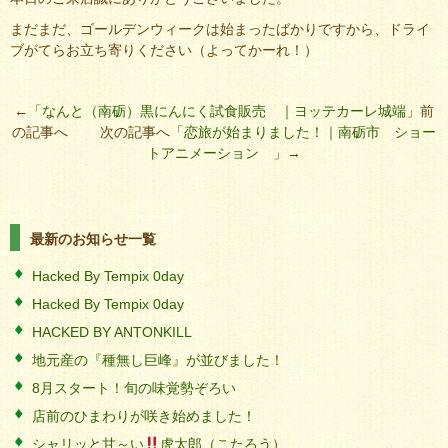
まだまだ、ゴールデンウィークは始まったばかりですから、ドライ
ブがてらお立ち寄りください（よってかーれ！）
←「
なんと（南砺）黒にんにく試食販売 ｜ヨッテカーレ城端
」前
の記事へ 次の記事へ「
恋旅が始まりました！｜南砺市 ショー
トアニメーション
」→
最新のお知らせ一覧
Hacked By Tempix 0day
Hacked By Tempix 0day
HACKED BY ANTONKILL
地元産の『種無し巨峰』が並びました！
8月スタート！旬の味覚勢ぞろい
店前のひまわりが咲き始めました！
シャリッと甘～い
虎太郎（こたろう）