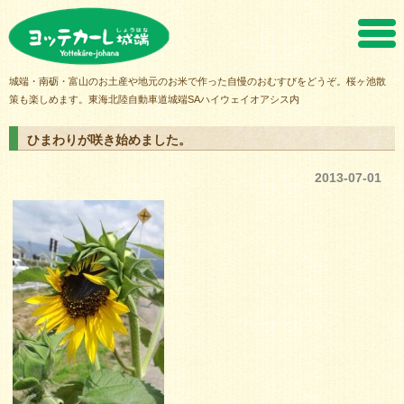
ヨッテカーレ城端
城端・南砺・富山のお土産や地元のお米で作った自慢のおむすびをどうぞ。桜ヶ池散
策も楽しめます。東海北陸自動車道城端SAハイウェイオアシス内
ひまわりが咲き始めました。
2013-07-01