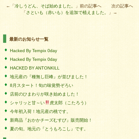
←「
冷しうどん、そば始めました。
」前の記事へ 次の記事へ
「
さといも（赤いも）を追加で植えました。
」→
最新のお知らせ一覧
Hacked By Tempix 0day
Hacked By Tempix 0day
HACKED BY ANTONKILL
地元産の『種無し巨峰』が並びました！
8月スタート！旬の味覚勢ぞろい
店前のひまわりが咲き始めました！
シャリッと甘～い
虎太郎（こたろう）
今年初入荷！地元産の桃です。
新商品『おかかチーズむすび』販売開始！
夏の旬。地元の『とうもろこし』です。