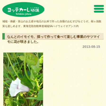
ヨッテカーレ城端
城端・南砺・富山のお土産や地元のお米で作った自慢のおむすびをどうぞ。桜ヶ池散
策も楽しめます。東海北陸自動車道城端SAハイウェイオアシス内
なんとのイモイモ、採って作って食べて楽しむ事業のサツマイ
モに花が咲きました。
2013-08-15