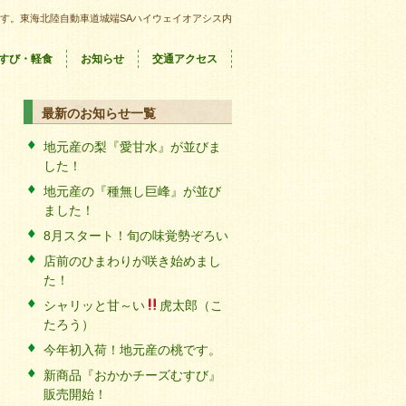
す。東海北陸自動車道城端SAハイウェイオアシス内
すび・軽食
お知らせ
交通アクセス
最新のお知らせ一覧
地元産の梨『愛甘水』が並びま
した！
地元産の『種無し巨峰』が並び
ました！
8月スタート！旬の味覚勢ぞろい
店前のひまわりが咲き始めまし
た！
シャリッと甘～い
虎太郎（こ
たろう）
今年初入荷！地元産の桃です。
新商品『おかかチーズむすび』
販売開始！