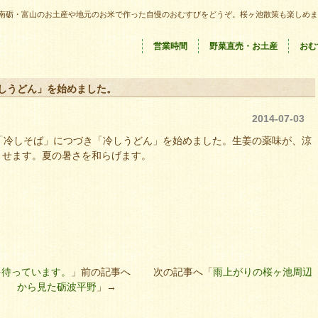
南砺・富山のお土産や地元のお米で作った自慢のおむすびをどうぞ。桜ヶ池散策も楽しめま
営業時間
野菜直売・お土産
おむ
しうどん」を始めました。
2014-07-03
り「冷しそば」につづき「冷しうどん」を始めました。生姜の薬味が、涼
させます。夏の暑さを和らげます。
を待っています。
」前の記事へ 次の記事へ「
雨上がりの桜ヶ池周辺
から見た砺波平野
」→