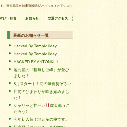
す。東海北陸自動車道城端SAハイウェイオアシス内
すび・軽食
お知らせ
交通アクセス
最新のお知らせ一覧
Hacked By Tempix 0day
Hacked By Tempix 0day
HACKED BY ANTONKILL
地元産の『種無し巨峰』が並び
ました！
8月スタート！旬の味覚勢ぞろい
店前のひまわりが咲き始めまし
た！
シャリッと甘～い
虎太郎（こ
たろう）
今年初入荷！地元産の桃です。