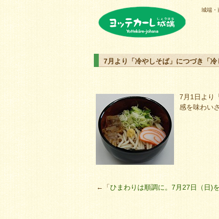
城端・
ヨッテカーレ城端
7月より「冷やしそば」につづき「冷
7月1日よ
感を味わい
←「
ひまわりは順調に。7月27日（日)