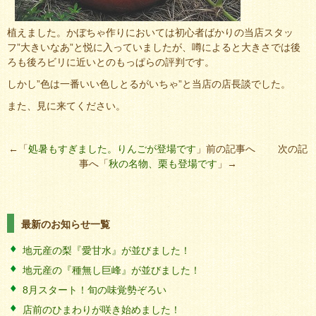
植えました。かぼちゃ作りにおいては初心者ばかりの当店スタッ
フ”大きいなあ”と悦に入っていましたが、噂によると大きさでは後
ろも後ろビリに近いとのもっぱらの評判です。
しかし”色は一番いい色しとるがいちゃ”と当店の店長談でした。
また、見に来てください。
←「
処暑もすぎました。りんごが登場です
」前の記事へ 次の記
事へ「
秋の名物、栗も登場です
」→
最新のお知らせ一覧
地元産の梨『愛甘水』が並びました！
地元産の『種無し巨峰』が並びました！
8月スタート！旬の味覚勢ぞろい
店前のひまわりが咲き始めました！