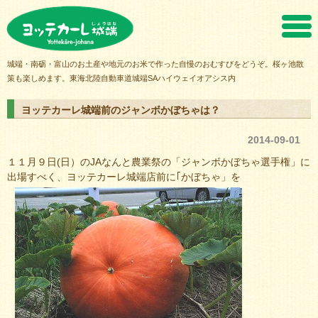
ヨッテカーレ城端
城端・南砺・富山のお土産や地元のお米で作った自慢のおむすびをどうぞ。桜ヶ池散
策も楽しめます。東海北陸自動車道城端SAハイウェイオアシス内
ヨッテカーレ城端前のジャンボかぼちゃは？
2014-09-01
１１月９日(日）のJAなんと農業祭の「ジャンボかぼちゃ選手権」に
出場すべく、ヨッテカーレ城端店前に｢かぼちゃ」を