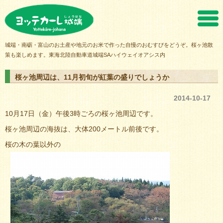
ヨッテカーレ城端
城端・南砺・富山のお土産や地元のお米で作った自慢のおむすびをどうぞ。桜ヶ池散
策も楽しめます。東海北陸自動車道城端SAハイウェイオアシス内
桜ヶ池周辺は、11月初旬が紅葉の盛りでしょうか
2014-10-17
10月17日（金）午後3時ごろの桜ヶ池周辺です。
桜ヶ池周辺の海抜は、大体200メートル前後です。
桜の木の葉以外の