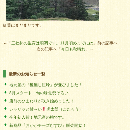
紅葉はまだまだです。
←「
三社柿の生育は順調です。11月初めまでには
」前の記事へ
次の記事へ「
今日も秋晴れ
」→
最新のお知らせ一覧
地元産の『種無し巨峰』が並びました！
8月スタート！旬の味覚勢ぞろい
店前のひまわりが咲き始めました！
シャリッと甘～い
虎太郎（こたろう）
今年初入荷！地元産の桃です。
新商品『おかかチーズむすび』販売開始！