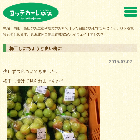
ヨッテカーレ城端
城端・南砺・富山のお土産や地元のお米で作った自慢のおむすびをどうぞ。桜ヶ池散
策も楽しめます。東海北陸自動車道城端SAハイウェイオアシス内
梅干しにちょうど良い梅に
2015-07-07
少しずつ色づいてきました。
梅干し漬けて見られませんか？