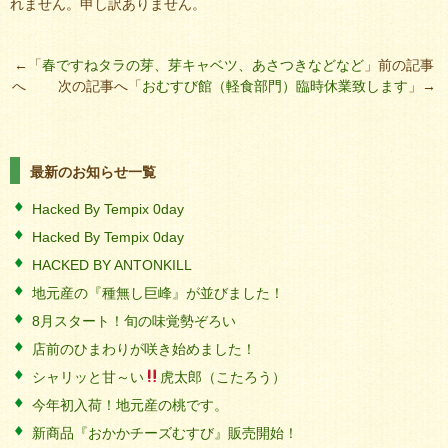
れません。申し訳ありません。
←「
春ですねタラの芽、芽キャベツ、あさつきなどなど
」前の記事
へ 次の記事へ「
おむすび館（軽食部門）臨時休業致します
」→
最新のお知らせ一覧
Hacked By Tempix 0day
Hacked By Tempix 0day
HACKED BY ANTONKILL
地元産の『種無し巨峰』が並びました！
8月スタート！旬の味覚勢ぞろい
店前のひまわりが咲き始めました！
シャリッと甘～い
虎太郎（こたろう）
今年初入荷！地元産の桃です。
新商品『おかかチーズむすび』販売開始！