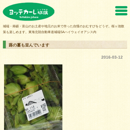
ヨッテカーレ城端
城端・南砺・富山のお土産や地元のお米で作った自慢のおむすびをどうぞ。桜ヶ池散
策も楽しめます。東海北陸自動車道城端SAハイウェイオアシス内
蕗の薹も並んでいます
2016-03-12