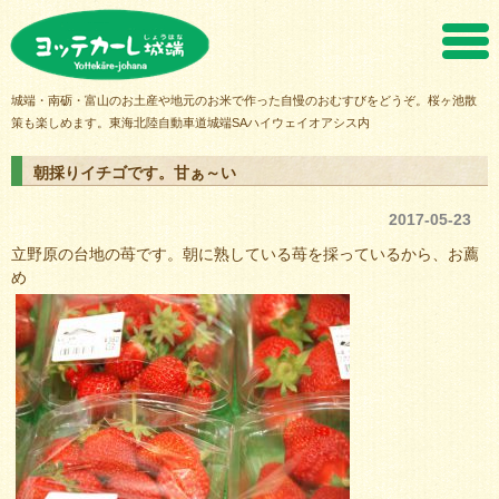
ヨッテカーレ城端
城端・南砺・富山のお土産や地元のお米で作った自慢のおむすびをどうぞ。桜ヶ池散
策も楽しめます。東海北陸自動車道城端SAハイウェイオアシス内
朝採りイチゴです。甘ぁ～い
2017-05-23
立野原の台地の苺です。朝に熟している苺を採っているから、お薦
め