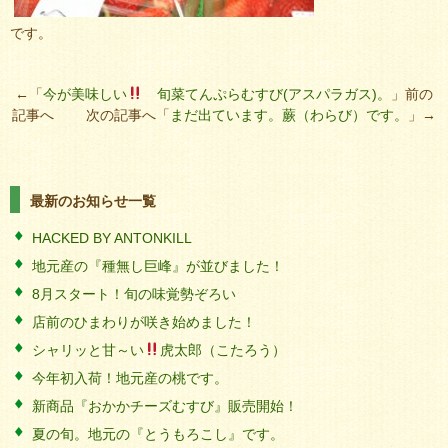
です。
←「
今が美味しい
旬菜てんぷらむすび(アスパラガス)。
」前の
記事へ 次の記事へ「
まだ出ています。蕨（わらび）です。
」→
最新のお知らせ一覧
HACKED BY ANTONKILL
地元産の『種無し巨峰』が並びました！
8月スタート！旬の味覚勢ぞろい
店前のひまわりが咲き始めました！
シャリッと甘～い
虎太郎（こたろう）
今年初入荷！地元産の桃です。
新商品『おかかチーズむすび』販売開始！
夏の旬。地元の『とうもろこし』です。