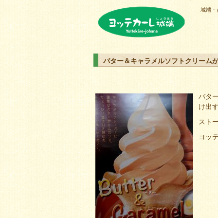
城端・
ヨッテカーレ城端
バター＆キャラメルソフトクリーム
バタ
け出
スト
ヨッ