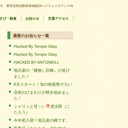
す。東海北陸自動車道城端SAハイウェイオアシス内
すび・軽食
お知らせ
交通アクセス
最新のお知らせ一覧
Hacked By Tempix 0day
Hacked By Tempix 0day
HACKED BY ANTONKILL
地元産の『種無し巨峰』が並び
ました！
8月スタート！旬の味覚勢ぞろい
店前のひまわりが咲き始めまし
た！
シャリッと甘～い
虎太郎（こ
たろう）
今年初入荷！地元産の桃です。