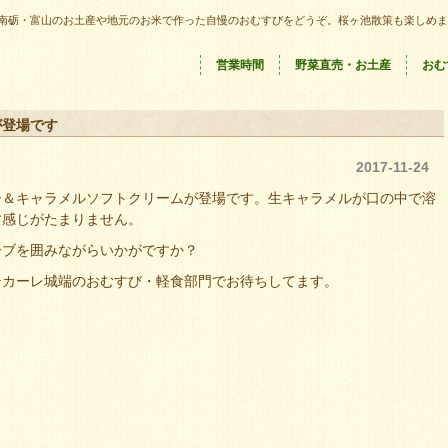
南砺・富山のお土産や地元のお米で作った自慢のおむすびをどうぞ。桜ヶ池散策も楽しめま
営業時間
野菜直売・お土産
おむ
が登場です
2017-11-24
ー＆キャラメルソフトクリームが登場です。生キャラメルが口の中で溶
す感じがたまりません。
ーブを囲みながらいかがですか？
テカーレ城端のおむすび・軽食部門でお待ちしてます。