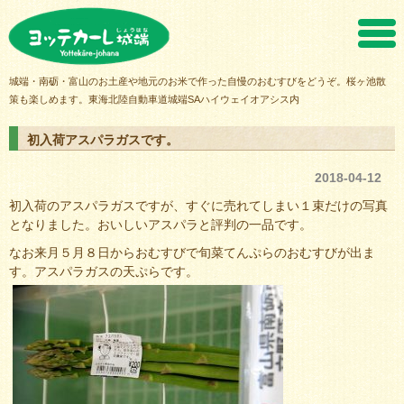
ヨッテカーレ城端
城端・南砺・富山のお土産や地元のお米で作った自慢のおむすびをどうぞ。桜ヶ池散
策も楽しめます。東海北陸自動車道城端SAハイウェイオアシス内
初入荷アスパラガスです。
2018-04-12
初入荷のアスパラガスですが、すぐに売れてしまい１束だけの写真
となりました。おいしいアスパラと評判の一品です。
なお来月５月８日からおむすびで旬菜てんぷらのおむすびが出ま
す。アスパラガスの天ぷらです。