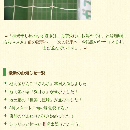
←「
福光干し柿のゆず巻きは、お茶受けにお薦めです。勿論珈琲に
もおススメ
」前の記事へ 次の記事へ「
今話題のヤーコンです。
まだ並んでいます。
」→
最新のお知らせ一覧
地元産りんご『さんさ』本日入荷しました
地元産の梨『愛甘水』が並びました！
地元産の『種無し巨峰』が並びました！
8月スタート！旬の味覚勢ぞろい
店前のひまわりが咲き始めました！
シャリッと甘～い
虎太郎（こたろう）