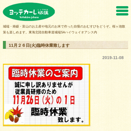
ヨッテカーレ城端
城端・南砺・富山のお土産や地元のお米で作った自慢のおむすびをどうぞ。桜ヶ池散
策も楽しめます。東海北陸自動車道城端SAハイウェイオアシス内
11月２６日(火)臨時休業致します
2019-11-08