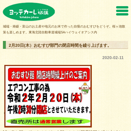
ヨッテカーレ城端
城端・南砺・富山のお土産や地元のお米で作った自慢のおむすびをどうぞ。桜ヶ池散
策も楽しめます。東海北陸自動車道城端SAハイウェイオアシス内
2月20日(木）おむすび部門の閉店時間を繰り上げます。
2020-02-11