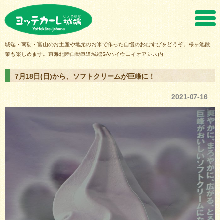
ヨッテカーレ城端
城端・南砺・富山のお土産や地元のお米で作った自慢のおむすびをどうぞ。桜ヶ池散
策も楽しめます。東海北陸自動車道城端SAハイウェイオアシス内
7月18日(日)から、ソフトクリームが巨峰に！
2021-07-16