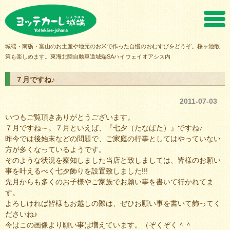
ヨッテカーレ城端
城端・南砺・富山のお土産や地元のお米で作った自慢のおむすびをどうぞ。桜ヶ池散
策も楽しめます。東海北陸自動車道城端SAハイウェイオアシス内
７月ですね♪
2011-07-03
いつもご覧頂きありがとうございます。
７月ですね～。７月といえば、『七夕（たなばた）』ですね♪
昨今では後始末などの問題で、ご家庭の行事としてはやっていない
方が多くなっているようです。
そのような状況を察知しました当店と致しましては、皆様のお願い
事を叶えるべく七夕飾りを設置致しました!!!
先月からも多くのお子様やご家族でお願い事を書いて行かれてま
す。
よろしければ皆様もお越しの際は、ぜひお願い事を書いて飾ってく
ださいね♪
今はこの画像より願い事は増えています。（ぞくぞく＾＾