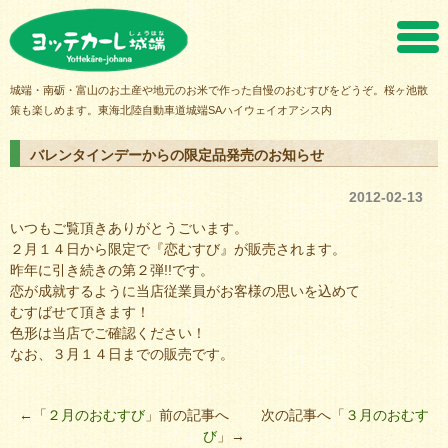
ヨッテカーレ城端
城端・南砺・富山のお土産や地元のお米で作った自慢のおむすびをどうぞ。桜ヶ池散
策も楽しめます。東海北陸自動車道城端SAハイウェイオアシス内
バレンタインデーからの限定品発売のお知らせ
2012-02-13
いつもご覧頂きありがとうごいます。
２月１４日から限定で『恋むすび』が販売されます。
昨年に引き続きの第２弾!!です。
恋が成就するように当店従業員がお客様の思いを込めて
むすばせて頂きます！
色形は当店でご確認ください！
なお、３月１４日までの販売です。
←「
２月のおむすび
」前の記事へ 次の記事へ「
３月のおむす
び
」→