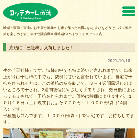
ヨッテカーレ城端
城端・南砺・富山のお土産や地元のお米で作った自慢のおむすびをどうぞ。桜ヶ池散
策も楽しめます。東海北陸自動車道城端SAハイウェイオアシス内
店頭に「三社柿」入荷しました！
2021-10-16
生の「三社柿」です。渋柿の中でも特に渋いと言われますが、出来
上がりは干し柿の中でも、抜群に甘いと言われています。自宅で干
柿を作られる方は、この渋柿の皮を剝いて、３～４週間風通しのよ
いところで干され、2週間後位にやさしく手モミされ、数日後にまた
モミモミされて、干柿を作られます。価格は時価によりますが、１
０月１６日（土）現在おおよそ７７０円～１,０００円/袋（14個
入）です。
平種無も並んでます。１,０００円/袋～(20個入)です。お待ちしてま
す。