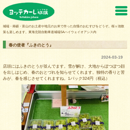
ヨッテカーレ城端
城端・南砺・富山のお土産や地元のお米で作った自慢のおむすびをどうぞ。桜ヶ池散
策も楽しめます。東海北陸自動車道城端SAハイウェイオアシス内
春の使者『ふきのとう』
2024-03-19
店頭にはふきのとうが並んでます。雪が解け、大地からぽつぽつ顔
を出しはじめ、春のおとづれを知らせてくれます。独特の香りと苦
みが、春を感じさせてくれますね。1パック324円（税込）