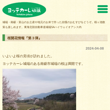
ヨッテカーレ城端
城端・南砺・富山のお土産や地元のお米で作った自慢のおむすびをどうぞ。桜ヶ池散
策も楽しめます。東海北陸自動車道城端SAハイウェイオアシス内
桜開花情報『第３弾』
2024-04-08
いよいよ桜の見頃が訪れました。
ヨッテカーレ城端のある南砺市城端の桜は満開です。