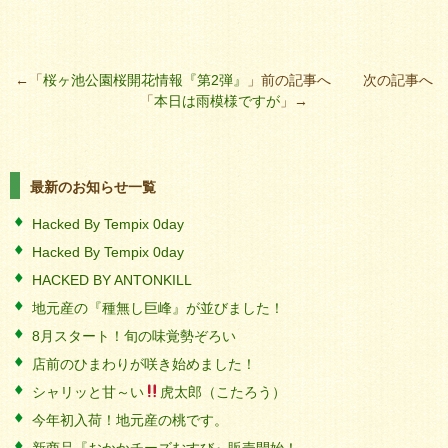
←「
桜ヶ池公園桜開花情報『第2弾』
」前の記事へ 次の記事へ
「
本日は雨模様ですが
」→
最新のお知らせ一覧
Hacked By Tempix 0day
Hacked By Tempix 0day
HACKED BY ANTONKILL
地元産の『種無し巨峰』が並びました！
8月スタート！旬の味覚勢ぞろい
店前のひまわりが咲き始めました！
シャリッと甘～い
虎太郎（こたろう）
今年初入荷！地元産の桃です。