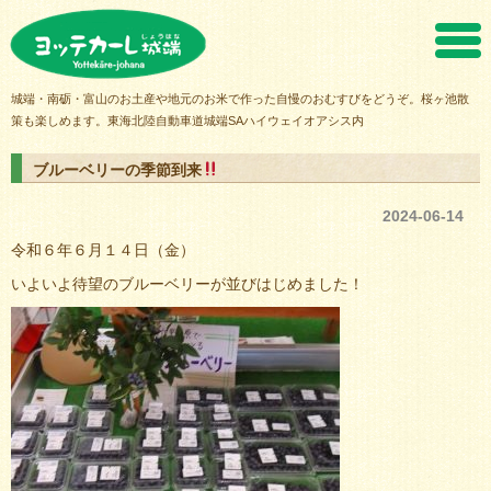
ヨッテカーレ城端
城端・南砺・富山のお土産や地元のお米で作った自慢のおむすびをどうぞ。桜ヶ池散
策も楽しめます。東海北陸自動車道城端SAハイウェイオアシス内
ブルーベリーの季節到来
2024-06-14
令和６年６月１４日（金）
いよいよ待望のブルーベリーが並びはじめました！