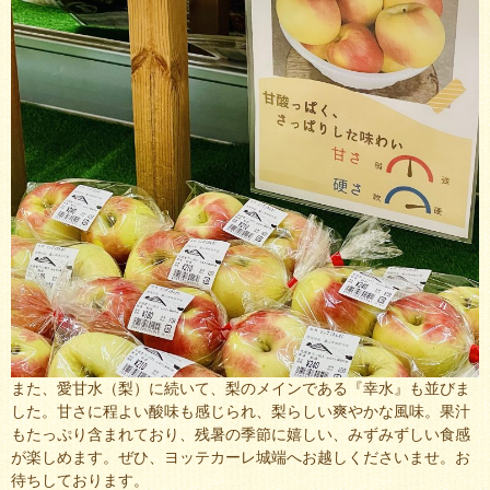
また、愛甘水（梨）に続いて、梨のメインである『幸水』も並びま
した。甘さに程よい酸味も感じられ、梨らしい爽やかな風味。果汁
もたっぷり含まれており、残暑の季節に嬉しい、みずみずしい食感
が楽しめます。ぜひ、ヨッテカーレ城端へお越しくださいませ。お
待ちしております。