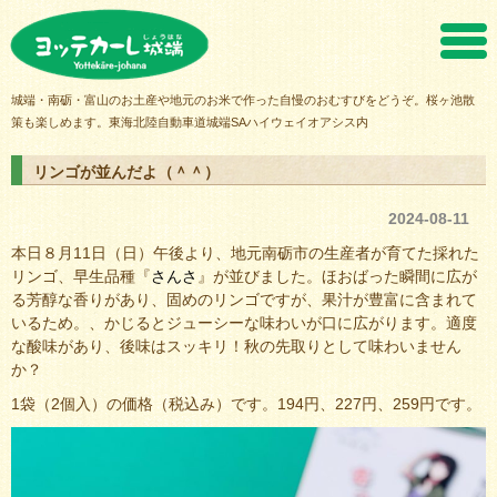
ヨッテカーレ城端
城端・南砺・富山のお土産や地元のお米で作った自慢のおむすびをどうぞ。桜ヶ池散
策も楽しめます。東海北陸自動車道城端SAハイウェイオアシス内
リンゴが並んだよ（＾＾）
2024-08-11
本日８月11日（日）午後より、地元南砺市の生産者が育てた採れた
リンゴ、早生品種『
さんさ
』が並びました。ほおばった瞬間に広が
る芳醇な香りがあり、固めのリンゴですが、果汁が豊富に含まれて
いるため。、かじるとジューシーな味わいが口に広がります。適度
な酸味があり、後味はスッキリ！秋の先取りとして味わいません
か？
1袋（2個入）の価格（税込み）です。194円、227円、259円です。