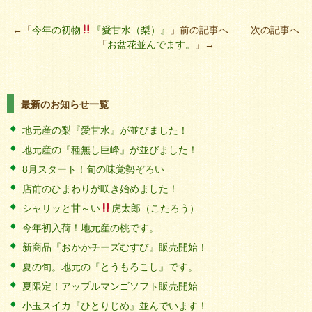
←「
今年の初物
『愛甘水（梨）』
」前の記事へ 次の記事へ
「
お盆花並んでます。
」→
最新のお知らせ一覧
地元産の梨『愛甘水』が並びました！
地元産の『種無し巨峰』が並びました！
8月スタート！旬の味覚勢ぞろい
店前のひまわりが咲き始めました！
シャリッと甘～い
虎太郎（こたろう）
今年初入荷！地元産の桃です。
新商品『おかかチーズむすび』販売開始！
夏の旬。地元の『とうもろこし』です。
夏限定！アップルマンゴソフト販売開始
小玉スイカ『ひとりじめ』並んでいます！