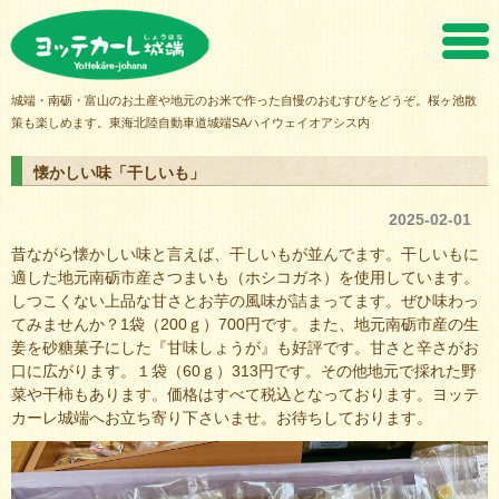
ヨッテカーレ城端
城端・南砺・富山のお土産や地元のお米で作った自慢のおむすびをどうぞ。桜ヶ池散
策も楽しめます。東海北陸自動車道城端SAハイウェイオアシス内
懐かしい味「干しいも」
2025-02-01
昔ながら懐かしい味と言えば、干しいもが並んでます。干しいもに
適した地元南砺市産さつまいも（ホシコガネ）を使用しています。
しつこくない上品な甘さとお芋の風味が詰まってます。ぜひ味わっ
てみませんか？1袋（200ｇ）700円です。また、地元南砺市産の生
姜を砂糖菓子にした『甘味しょうが』も好評です。甘さと辛さがお
口に広がります。１袋（60ｇ）313円です。その他地元で採れた野
菜や干柿もあります。価格はすべて税込となっております。ヨッテ
カーレ城端へお立ち寄り下さいませ。お待ちしております。