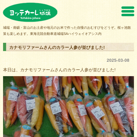
ヨッテカーレ城端
城端・南砺・富山のお土産や地元のお米で作った自慢のおむすびをどうぞ。桜ヶ池散
策も楽しめます。東海北陸自動車道城端SAハイウェイオアシス内
カナモリファームさんのカラー人参が並びました!
2025-03-08
本日は、カナモリファームさんのカラー人参が並びました!