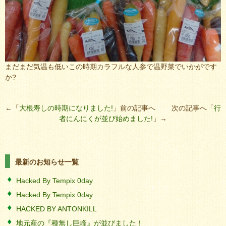
まだまだ気温も低いこの時期カラフルな人参で温野菜でいかがです
か?
←「
大根寿しの時期になりました!
」前の記事へ 次の記事へ「
行
者にんにくが並び始めました!
」→
最新のお知らせ一覧
Hacked By Tempix 0day
Hacked By Tempix 0day
HACKED BY ANTONKILL
地元産の『種無し巨峰』が並びました！