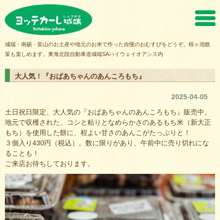
ヨッテカーレ城端
城端・南砺・富山のお土産や地元のお米で作った自慢のおむすびをどうぞ。桜ヶ池散
策も楽しめます。東海北陸自動車道城端SAハイウェイオアシス内
大人気！『おばあちゃんのあんころもち』
2025-04-05
土日祝日限定、大人気の『おばあちゃんのあんころもち』販売中。
地元で収穫された、コシと粘りとなめらかさのあるもち米（新大正
もち）を使用した餅に、程よい甘さのあんこがたっぷりと！
３個入り430円（税込）。数に限りがあり、午前中に売り切れにな
ることも！
ご来店お待ちしております。