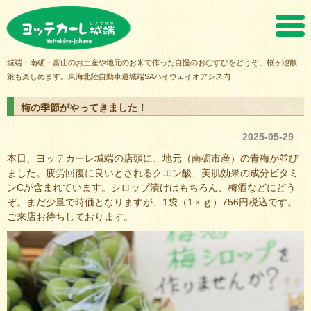
ヨッテカーレ城端
城端・南砺・富山のお土産や地元のお米で作った自慢のおむすびをどうぞ。桜ヶ池散
策も楽しめます。東海北陸自動車道城端SAハイウェイオアシス内
梅の季節がやってきました！
2025-05-29
本日、ヨッテカーレ城端の店頭に、地元（南砺市産）の青梅が並び
ました。疲労回復に良いとされるクエン酸、美肌効果の成分ビタミ
ンCが含まれています。シロップ漬けはもちろん、梅酒などにどう
ぞ。まだ少量で時価となりますが、1袋（1ｋｇ）756円税込です。
ご来店お待ちしております。