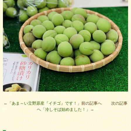
←「
あま～い立野原産『イチゴ』です！
」前の記事へ 次の記事
へ「
冷しそば始めました！
」→