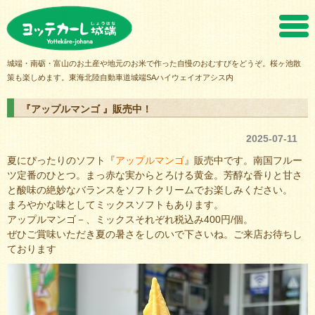
ヨッテカーレ城端
城端・南砺・富山のお土産や地元のお米で作った自慢のおむすびをどうぞ。桜ヶ池散
策も楽しめます。東海北陸自動車道城端SAハイウェイオアシス内
『アップルマンゴ 』販売中！
2025-07-11
夏にぴったりのソフト『
アップルマンゴ
』販売中です。南国フルー
ツ定番のひとつ。まっ赤な実からとろける黄金。芳醇な香りと甘さ
と酸味の絶妙なバランスをソフトクリームでお楽しみください。
まろやかな味としてミックスソフトもあります。
アップルマンゴ－、ミックスそれぞれ税込み400円/個。
ぜひご賞味いただき夏の暑さをしのいで下さいね。ご来店お待ちし
ております